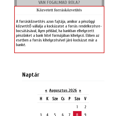
VAN FOGALMAD RÓLA?
Közvetett forrásközvetítés
A forrásközvetítés azon fajtája, amikor a pénzügyi
közvetítő vállalja a kockázatot a forrás rendelkezésre-
bocsátásával, ilyen például, ha bankban elhelyezett
pénzünket a bank hitel formájában kihelyezi. Ebben az
esetben a forrás kihelyezésével járó kockázat már a
banké.
Naptár
«
Augusztus 2026
»
H
K
Sze
Cs
P
Szo
V
1
2
3
4
5
6
7
8
9