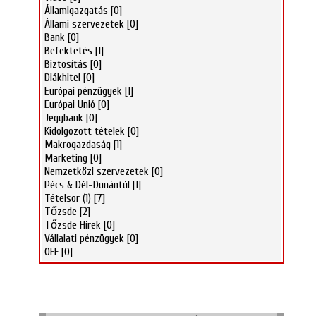
Államigazgatás
[0]
Állami szervezetek
[0]
Bank
[0]
Befektetés
[1]
Biztosítás
[0]
Diákhitel
[0]
Európai pénzügyek
[1]
Európai Unió
[0]
Jegybank
[0]
Kidolgozott tételek
[0]
Makrogazdaság
[1]
Marketing
[0]
Nemzetközi szervezetek
[0]
Pécs & Dél-Dunántúl
[1]
Tételsor (1)
[7]
Tőzsde
[2]
Tőzsde Hírek
[0]
Vállalati pénzügyek
[0]
OFF
[0]