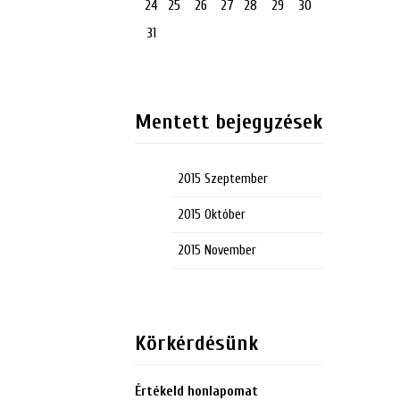
24
25
26
27
28
29
30
31
Mentett bejegyzések
2015 Szeptember
2015 Október
2015 November
Körkérdésünk
Értékeld honlapomat