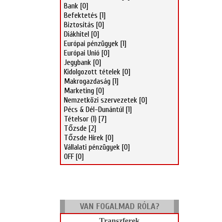
Bank
[0]
Befektetés
[1]
Biztosítás
[0]
Diákhitel
[0]
Európai pénzügyek
[1]
Európai Unió
[0]
Jegybank
[0]
Kidolgozott tételek
[0]
Makrogazdaság
[1]
Marketing
[0]
Nemzetközi szervezetek
[0]
Pécs & Dél-Dunántúl
[1]
Tételsor (1)
[7]
Tőzsde
[2]
Tőzsde Hírek
[0]
Vállalati pénzügyek
[0]
OFF
[0]
VAN FOGALMAD RÓLA?
Transzferek