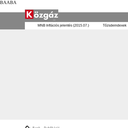
BAABA
hazai bankrendszer
MNB Inflációs jelentés (2015.07.)
Tőzsdei