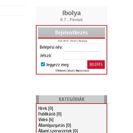
Ibolya
8.7., Péntek
Bejelentkezés
2026-08-07, Péntek |
Ibolya
Belépési név:
Jelszó:
Jegyezz meg
Elfelejtett jelszó
|
Regisztráció
KATEGÓRIÁK
Hírek
[0]
Publikáció
[0]
Videó
[6]
Államigazgatás
[0]
Állami szervezetek
[0]