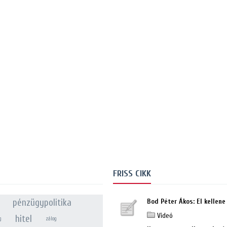
FRISS CIKK
pénzügypolitika
Bod Péter Ákos: El kellene 
Videó
hitel
g
zálog