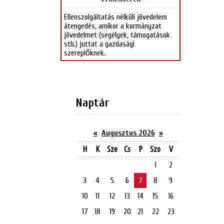
Ellenszolgáltatás nélküli jövedelem
átengedés, amikor a kormányzat
jövedelmet (segélyek, támogatások
stb.) juttat a gazdasági
szereplőknek.
Naptár
«
Augusztus 2026
»
H
K
Sze
Cs
P
Szo
V
1
2
3
4
5
6
7
8
9
10
11
12
13
14
15
16
17
18
19
20
21
22
23