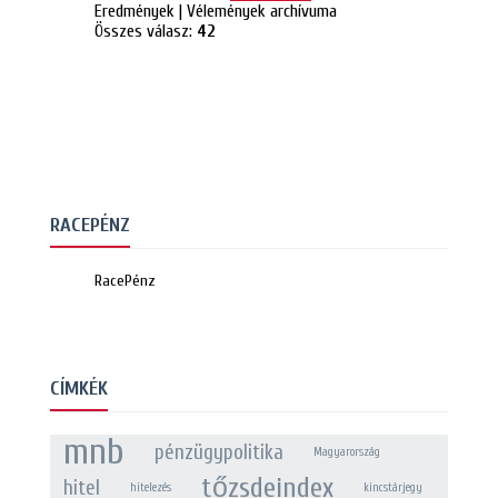
Eredmények
|
Vélemények archívuma
Összes válasz:
42
RACEPÉNZ
RacePénz
CÍMKÉK
mnb
pénzügypolitika
Magyarország
tőzsdeindex
hitel
hitelezés
kincstárjegy