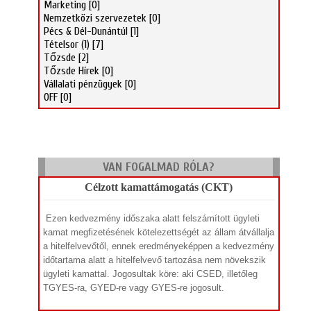
Marketing
[0]
Nemzetközi szervezetek
[0]
Pécs & Dél-Dunántúl
[1]
Tételsor (1)
[7]
Tőzsde
[2]
Tőzsde Hírek
[0]
Vállalati pénzügyek
[0]
OFF
[0]
VAN FOGALMAD RÓLA?
Célzott kamattámogatás (CKT)
Ezen kedvezmény időszaka alatt felszámított ügyleti
kamat megfizetésének kötelezettségét az állam átvállalja
a hitelfelvevőtől, ennek eredményeképpen a kedvezmény
időtartama alatt a hitelfelvevő tartozása nem növekszik
ügyleti kamattal. Jogosultak köre: aki CSED, illetőleg
TGYES-ra, GYED-re vagy GYES-re jogosult.