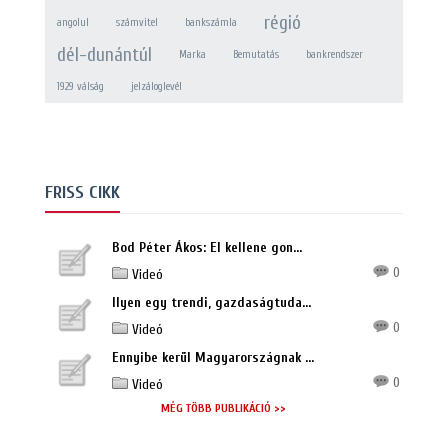
régió
angolul
számvitel
bankszámla
dél-dunántúl
Marka
Bemutatás
bankrendszer
1929 válság
jelzáloglevél
FRISS CIKK
Bod Péter Ákos: El kellene gon...
0
Videó
Ilyen egy trendi, gazdaságtuda...
0
Videó
Ennyibe kerül Magyarországnak ...
0
Videó
MÉG TÖBB PUBLIKÁCIÓ >>