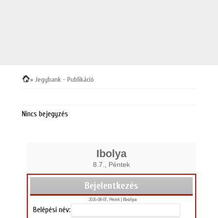
» Jegybank - Publikáció
Nincs bejegyzés
Ibolya
8.7., Péntek
Bejelentkezés
2026-08-07, Péntek |
Ibolya
Belépési név: