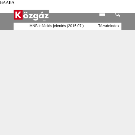
BAABA
bankrendszer
MNB Inflációs jelentés (2015.07.)
Tőzsdeindexe