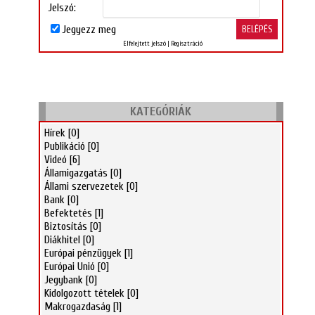
Jelszó:
Jegyezz meg
Elfelejtett jelszó
|
Regisztráció
KATEGÓRIÁK
Hírek
[0]
Publikáció
[0]
Videó
[6]
Államigazgatás
[0]
Állami szervezetek
[0]
Bank
[0]
Befektetés
[1]
Biztosítás
[0]
Diákhitel
[0]
Európai pénzügyek
[1]
Európai Unió
[0]
Jegybank
[0]
Kidolgozott tételek
[0]
Makrogazdaság
[1]