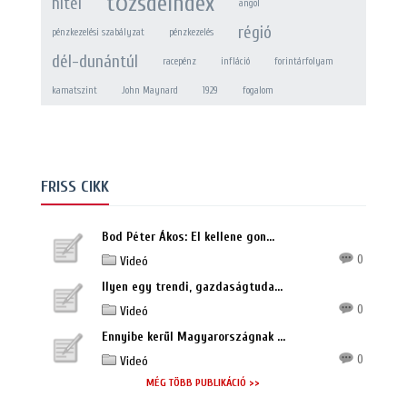
tőzsdeindex
hitel
angol
régió
pénzkezelési szabályzat
pénzkezelés
dél-dunántúl
racepénz
infláció
forintárfolyam
kamatszint
John Maynard
1929
fogalom
FRISS CIKK
Bod Péter Ákos: El kellene gon...
0
Videó
Ilyen egy trendi, gazdaságtuda...
0
Videó
Ennyibe kerül Magyarországnak ...
0
Videó
MÉG TÖBB PUBLIKÁCIÓ >>