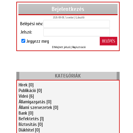
Bejelentkezés
2026-08-08, Szombat |
László
Belépési név:
Jelszó:
Jegyezz meg
Elfelejtett jelszó
|
Regisztráció
KATEGÓRIÁK
Hírek
[0]
Publikáció
[0]
Videó
[6]
Államigazgatás
[0]
Állami szervezetek
[0]
Bank
[0]
Befektetés
[1]
Biztosítás
[0]
Diákhitel
[0]