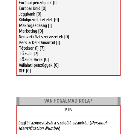
Európai pénzügyek
[1]
Európai Unió
[0]
Jegybank
[0]
Kidolgozott tételek
[0]
Makrogazdaság
[1]
Marketing
[0]
Nemzetközi szervezetek
[0]
Pécs & Dél-Dunántúl
[1]
Tételsor (1)
[7]
Tőzsde
[2]
Tőzsde Hírek
[0]
Vállalati pénzügyek
[0]
OFF
[0]
VAN FOGALMAD RÓLA?
PIN
ügyfél azonosítására szolgáló számkód (
Personal
Identification Number
)