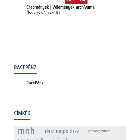
Eredmények
|
Vélemények archívuma
Összes válasz:
42
RACEPÉNZ
RacePénz
CÍMKÉK
mnb
pénzügypolitika
gazdaságpolitika