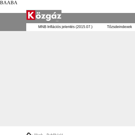
BAABA
 hazai bankrendszer
MNB Inflációs jelentés (2015.07.)
Tőzsdei