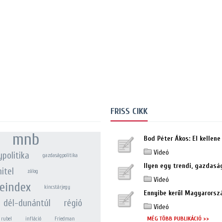
FRISS CIKK
mnb
Bod Péter Ákos: El kellene 
Videó
politika
gazdaságpolitika
Ilyen egy trendi, gazdaság
hitel
zálog
Videó
eindex
kincstárjegy
Ennyibe kerül Magyarorszá
dél-dunántúl
régió
Videó
MÉG TÖBB PUBLIKÁCIÓ >>
rubel
infláció
Friedman