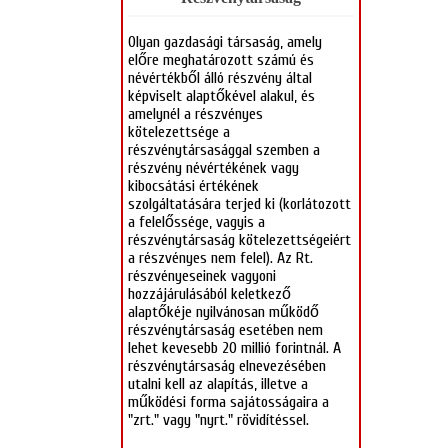
Olyan gazdasági társaság, amely
előre meghatározott számú és
névértékből álló részvény által
képviselt alaptőkével alakul, és
amelynél a részvényes
kötelezettsége a
részvénytársasággal szemben a
részvény névértékének vagy
kibocsátási értékének
szolgáltatására terjed ki (korlátozott
a felelőssége, vagyis a
részvénytársaság kötelezettségeiért
a részvényes nem felel). Az Rt.
részvényeseinek vagyoni
hozzájárulásából keletkező
alaptőkéje nyilvánosan működő
részvénytársaság esetében nem
lehet kevesebb 20 millió forintnál. A
részvénytársaság elnevezésében
utalni kell az alapítás, illetve a
működési forma sajátosságaira a
"zrt." vagy "nyrt." rövidítéssel.