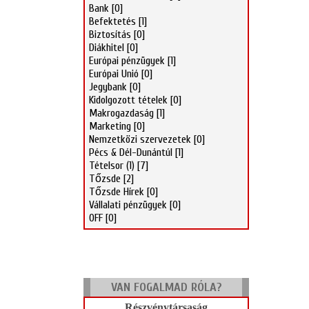
Bank
[0]
Befektetés
[1]
Biztosítás
[0]
Diákhitel
[0]
Európai pénzügyek
[1]
Európai Unió
[0]
Jegybank
[0]
Kidolgozott tételek
[0]
Makrogazdaság
[1]
Marketing
[0]
Nemzetközi szervezetek
[0]
Pécs & Dél-Dunántúl
[1]
Tételsor (1)
[7]
Tőzsde
[2]
Tőzsde Hírek
[0]
Vállalati pénzügyek
[0]
OFF
[0]
VAN FOGALMAD RÓLA?
Részvénytársaság