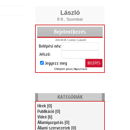
László
8.8., Szombat
Bejelentkezés
2026-08-08, Szombat |
László
Belépési név:
Jelszó:
Jegyezz meg
Elfelejtett jelszó
|
Regisztráció
KATEGÓRIÁK
Hírek
[0]
Publikáció
[0]
Videó
[6]
Államigazgatás
[0]
Állami szervezetek
[0]