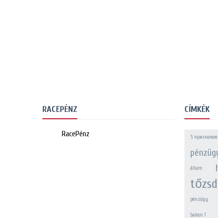
RACEPÉNZ
CÍMKÉK
RacePénz
5 признаков
pénzügy
állam
tőzsd
pénzügy
Saiosn 1