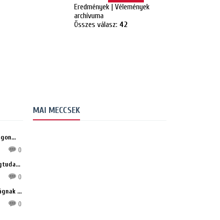
Eredmények
|
Vélemények
archívuma
Összes válasz:
42
MAI MECCSEK
gon...
0
tuda...
0
gnak ...
0