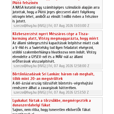
Plútó felszínén
A NASA kutatói egy számítógépes szimuláció alapján arra
jutottak, hogy a Plútó jeges gleccserei alatt folyékony
nitrogén lehet, amiből az elmúlt 1 millió évben a felszínre
is jutott.
szerzo@hvg.hu (HVG) | Fri, 07 Aug 2026 13:03:00 Z
Közbeszerzést nyert Mészáros cége a Tisza-
kormány alatt, Vitézy megmagyarázta, hogy miért
Az állami sínhegesztési kapacitások leépítése miatt csak
a V-Híd és a Swietelsky tud ilyen feladatot elvégezni,
utóbbi szakemberhiányra hivatkozva nem indult. Vitézy
elrendelte a GYSEV-nél és a MÁV-nál az állami
erőforrások visszaépítését.
szerzo@hvg.hu (HVG) | Fri, 07 Aug 2026 12:58:00 Z
Börtönlázadások Srí Lankán: három rab meghalt,
több mint 20-an megsérültek
A dél-ázsiai ország túlzsúfolt büntetés-végrehajtási
rendszere állhat a zavargások hátterében.
szerzo@hvg.hu (HVG) | Fri, 07 Aug 2026 12:53:50 Z
Lyukakat fúrtak a törzsükbe, megmérgezték a
dunaszerdahelyi fákat
Sajnos, nem ritka, hogy ismeretlen elkövetők fákat