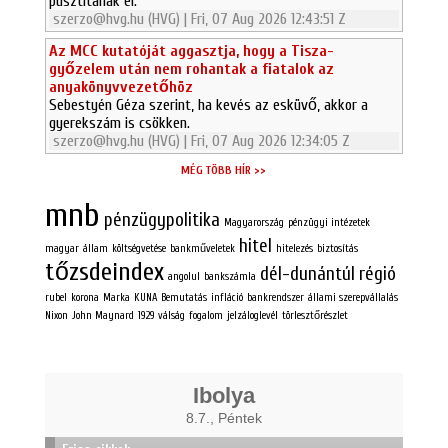
pusztítanak el.
szerzo@hvg.hu (HVG) | Fri, 07 Aug 2026 12:43:51 Z
Az MCC kutatóját aggasztja, hogy a Tisza-
győzelem után nem rohantak a fiatalok az
anyakönyvvezetőhöz
Sebestyén Géza szerint, ha kevés az esküvő, akkor a
gyerekszám is csökken.
szerzo@hvg.hu (HVG) | Fri, 07 Aug 2026 12:34:05 Z
MÉG TÖBB HÍR >>
mnb
pénzügypolitika
Magyarország
pénzügyi intézetek
hitel
magyar
állam
költségvetése
bankműveletek
hitelezés
biztosítás
tőzsdeindex
dél-dunántúl
régió
angolul
bankszámla
rubel
korona
Marka
KUNA
Bemutatás
infláció
bankrendszer
állami szerepvállalás
Nixon
John Maynard
1929 válság
fogalom
jelzáloglevél
törlesztőrészlet
Ibolya
8.7., Péntek