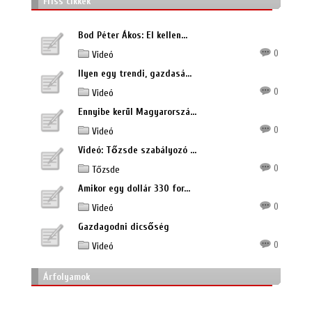
Friss cikkek
Bod Péter Ákos: El kellen...
0
Videó
Ilyen egy trendi, gazdasá...
0
Videó
Ennyibe kerül Magyarorszá...
0
Videó
Videó: Tőzsde szabályozó ...
0
Tőzsde
Amikor egy dollár 330 for...
0
Videó
Gazdagodni dicsőség
0
Videó
Árfolyamok