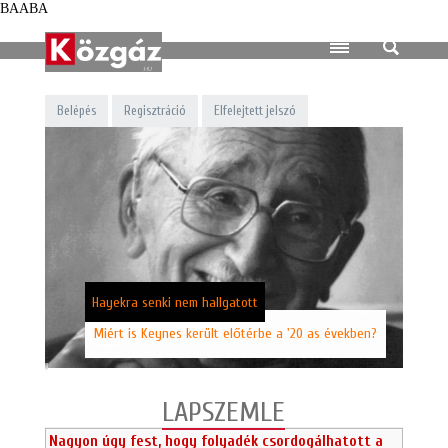
BAABA
Biztosítási tartam
A biztosítási szerződés időtartama, ami lehet határozott vagy
Belépés
Regisztráció
Elfelejtett jelszó
Hayekra senki nem hallgatott
Miért is Keynes került előtérbe a '20 as években?
LAPSZEMLE
Nagyon úgy fest, hogy folyadék csordogálhatott a