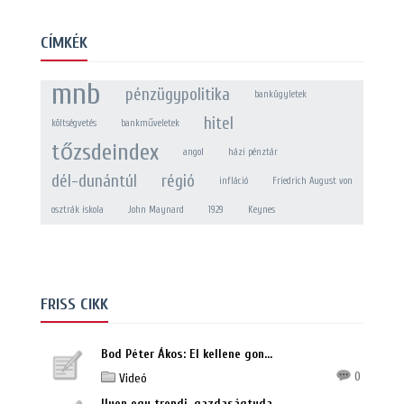
CÍMKÉK
mnb
pénzügypolitika
bankügyletek
hitel
költségvetés
bankműveletek
tőzsdeindex
angol
házi pénztár
dél-dunántúl
régió
infláció
Friedrich August von
osztrák iskola
John Maynard
1929
Keynes
FRISS CIKK
Bod Péter Ákos: El kellene gon...
0
Videó
Ilyen egy trendi, gazdaságtuda...