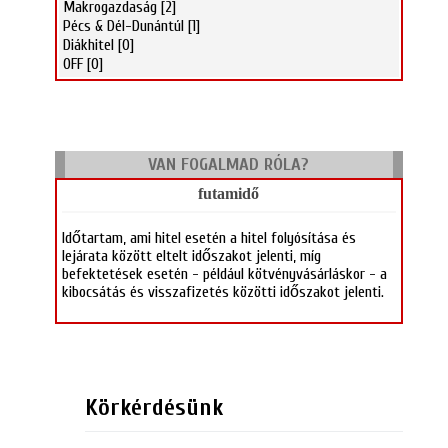
Makrogazdaság
[2]
Pécs & Dél-Dunántúl
[1]
Diákhitel
[0]
OFF
[0]
VAN FOGALMAD RÓLA?
futamidő
Időtartam, ami hitel esetén a hitel folyósítása és
lejárata között eltelt időszakot jelenti, míg
befektetések esetén - például kötvényvásárláskor - a
kibocsátás és visszafizetés közötti időszakot jelenti.
Körkérdésünk