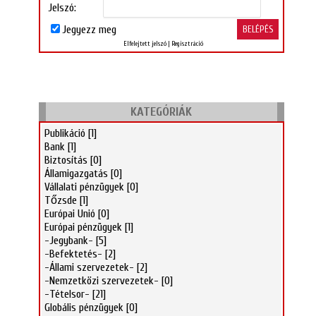
Jelszó:
Jegyezz meg
Elfelejtett jelszó
|
Regisztráció
KATEGÓRIÁK
Publikáció
[1]
Bank
[1]
Biztosítás
[0]
Államigazgatás
[0]
Vállalati pénzügyek
[0]
Tőzsde
[1]
Európai Unió
[0]
Európai pénzügyek
[1]
-Jegybank-
[5]
-Befektetés-
[2]
-Állami szervezetek-
[2]
-Nemzetközi szervezetek-
[0]
-Tételsor-
[21]
Globális pénzügyek
[0]