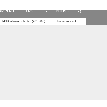
APSZEMLE
TŐZSDE
+
BELÉPÉS
r
MNB Inflációs jelentés (2015.07.)
Tőzsdeindexek