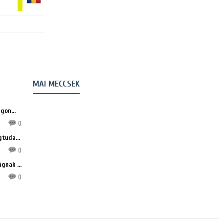
MAI MECCSEK
gon...
0
tuda...
0
gnak ...
0