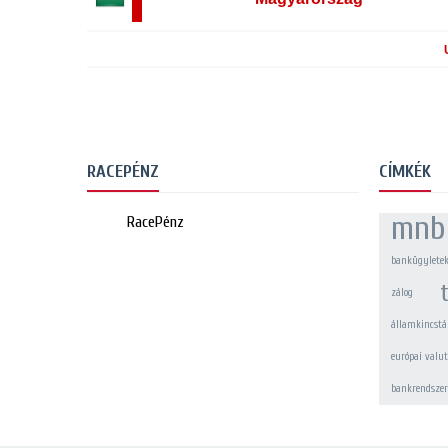
RACEPÉNZ
CÍMKÉK
mnb
RacePénz
bankügylete
zálog
államkincstá
európai valu
bankrendszer