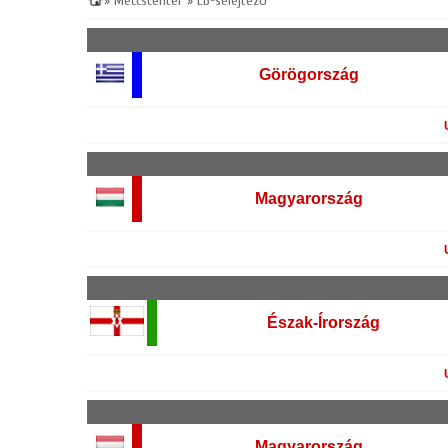
» Meccscenter
» EB-selejtező
Görögország
Magyarország
Észak-Írország
Magyarország