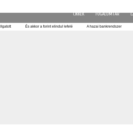
CIKKEK
FOGALOMTÁR
L
 hallgatott
És akkor a forint elindul lefelé
A hazai bankrendsze