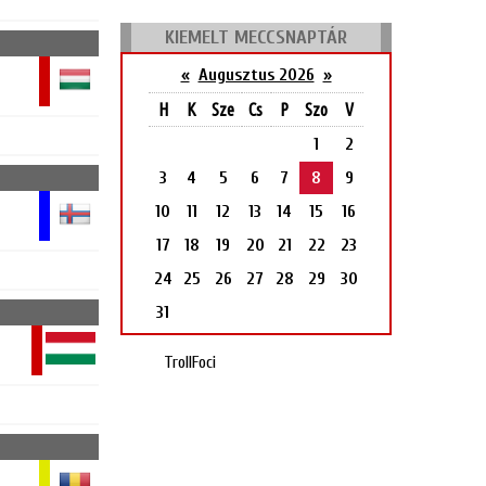
KIEMELT MECCSNAPTÁR
«
Augusztus 2026
»
H
K
Sze
Cs
P
Szo
V
1
2
3
4
5
6
7
8
9
10
11
12
13
14
15
16
17
18
19
20
21
22
23
24
25
26
27
28
29
30
31
TrollFoci