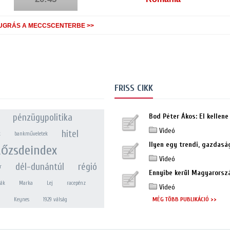
UGRÁS A MECCSCENTERBE >>
FRISS CIKK
pénzügypolitika
Bod Péter Ákos: El kellene 
Videó
hitel
k
bankműveletek
Ilyen egy trendi, gazdaság
tőzsdeindex
Videó
dél-dunántúl
régió
r
Ennyibe kerül Magyarorszá
ták
Marka
Lej
racepénz
Videó
MÉG TÖBB PUBLIKÁCIÓ >>
Keynes
1929 válság